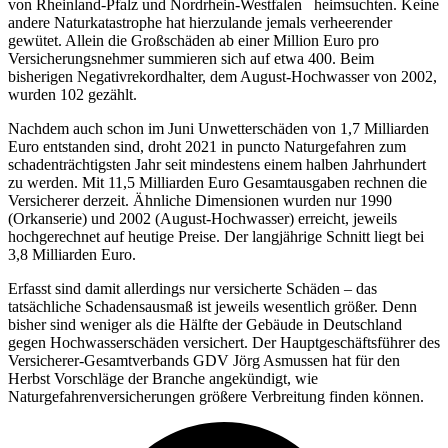
von Rheinland-Pfalz und Nordrhein-Westfalen heimsuchten. Keine
andere Naturkatastrophe hat hierzulande jemals verheerender
gewütet. Allein die Großschäden ab einer Million Euro pro
Versicherungsnehmer summieren sich auf etwa 400. Beim
bisherigen Negativrekordhalter, dem August-Hochwasser von 2002,
wurden 102 gezählt.
Nachdem auch schon im Juni Unwetterschäden von 1,7 Milliarden
Euro entstanden sind, droht 2021 in puncto Naturgefahren zum
schadenträchtigsten Jahr seit mindestens einem halben Jahrhundert
zu werden. Mit 11,5 Milliarden Euro Gesamtausgaben rechnen die
Versicherer derzeit. Ähnliche Dimensionen wurden nur 1990
(Orkanserie) und 2002 (August-Hochwasser) erreicht, jeweils
hochgerechnet auf heutige Preise. Der langjährige Schnitt liegt bei
3,8 Milliarden Euro.
Erfasst sind damit allerdings nur versicherte Schäden – das
tatsächliche Schadensausmaß ist jeweils wesentlich größer. Denn
bisher sind weniger als die Hälfte der Gebäude in Deutschland
gegen Hochwasserschäden versichert. Der Hauptgeschäftsführer des
Versicherer-Gesamtverbands GDV Jörg Asmussen hat für den
Herbst Vorschläge der Branche angekündigt, wie
Naturgefahrenversicherungen größere Verbreitung finden können.